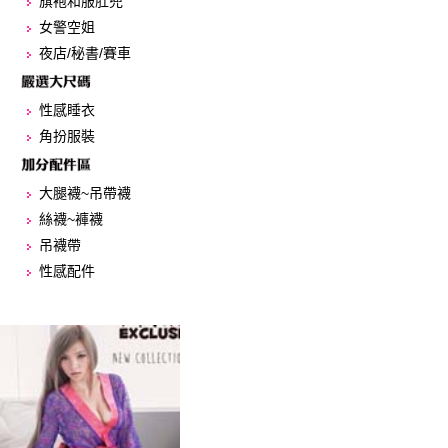
旗袍和服肚兜
女警空姐
夜店/秘書/賽車
性感睡衣
角扮服裝
大腿襪~吊帶襪
絲襪~褲襪
吊襪帶
性感配件